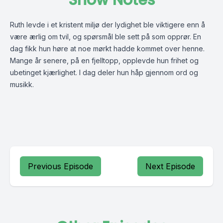
Show Notes
Ruth levde i et kristent miljø der lydighet ble viktigere enn å
være ærlig om tvil, og spørsmål ble sett på som opprør. En
dag fikk hun høre at noe mørkt hadde kommet over henne.
Mange år senere, på en fjelltopp, opplevde hun frihet og
ubetinget kjærlighet. I dag deler hun håp gjennom ord og
musikk.
Previous Episode
Next Episode