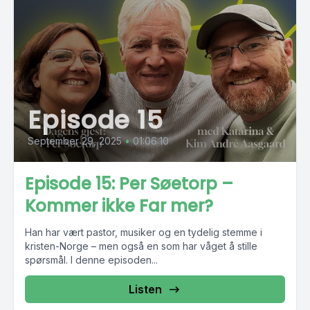
Episode 15
September 29, 2025
•
01:06:10
Episode 15: Per Søetorp –
Kommer ikke Far mer?
Han har vært pastor, musiker og en tydelig stemme i
kristen-Norge – men også en som har våget å stille
spørsmål. I denne episoden...
Listen