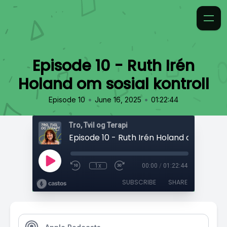
Episode 10 - Ruth Irén
Holand om sosial kontroll
•
•
Episode 10
June 16, 2025
01:22:44
Tro, Tvil og Terapi
1x
00:00
/
01:22:44
SUBSCRIBE
SHARE