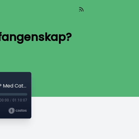
e fangenskap?
Episode 12: Ulike ideologier – samme fangenskap? Med Cathrine Moestue
00:00
/
01:10:07