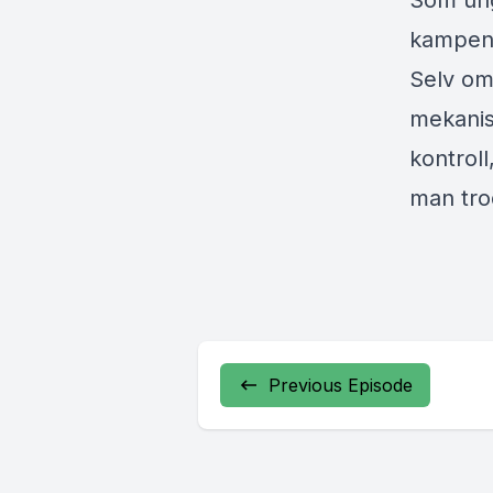
Som ung 
kampen 
Selv om 
mekanis
kontroll
man tro
Previous Episode