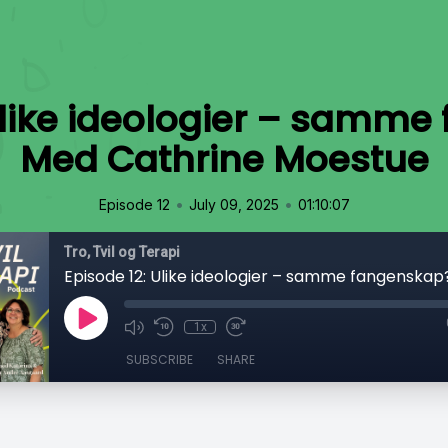
Ulike ideologier – samm
Med Cathrine Moestue
•
•
Episode 12
July 09, 2025
01:10:07
Tro, Tvil og Terapi
1x
SUBSCRIBE
SHARE