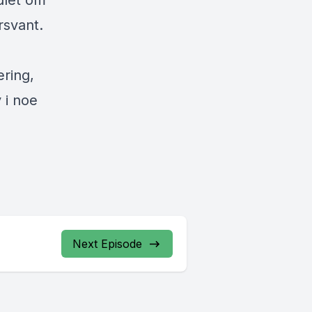
ndlet om
rsvant.
ring,
 i noe
Next Episode