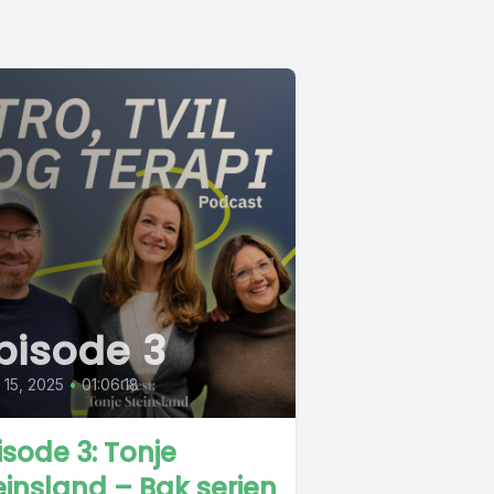
pisode 3
l 15, 2025
•
01:06:18
isode 3: Tonje
einsland – Bak serien