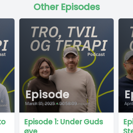
Other Episodes
Episode
E
March 31, 2025
•
00:58:09
Apri
to
Episode 1: Under Guds
Ep
øye
St