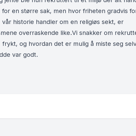
jente ble hun rekruttert til et miljø der alt ha
for en større sak, men hvor friheten gradvis fo
vår historie handler om en religiøs sekt, er
mene overraskende like.Vi snakker om rekrutte
, frykt, og hvordan det er mulig å miste seg selv
dde var godt.