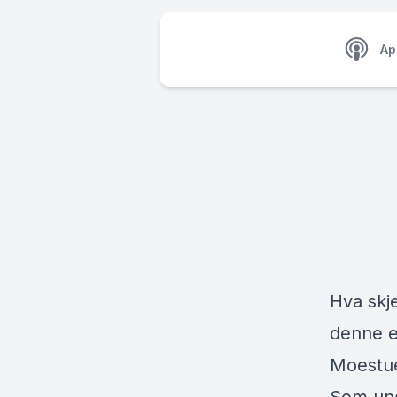
Ap
Hva skje
denne e
Moestue,