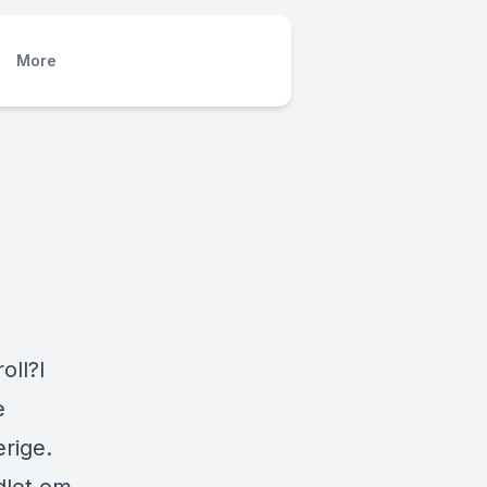
More
oll?I
e
erige.