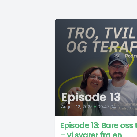
Episode 13
August 12, 2025
•
00:47:04
Episode 13: Bare oss 
– vi svarer fra en