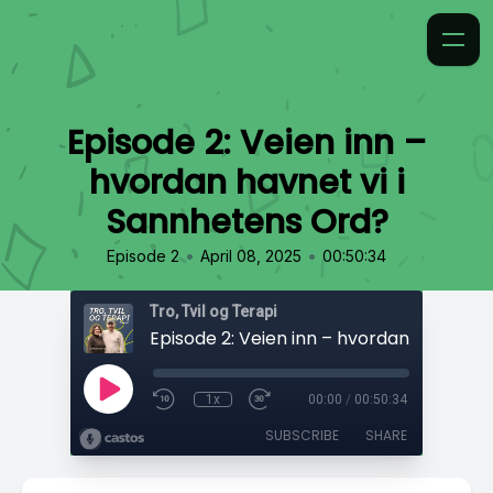
Episode 2: Veien inn –
hvordan havnet vi i
Sannhetens Ord?
•
•
Episode 2
April 08, 2025
00:50:34
Tro, Tvil og Terapi
1x
00:00
/
00:50:34
SUBSCRIBE
SHARE