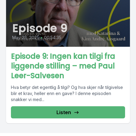
Episode 9
May 23, 2025
•
00:54:35
Episode 9: Ingen kan tilgi fra
liggende stilling – med Paul
Leer-Salvesen
Hva betyr det egentlig å tilgi? Og hva skjer når tilgivelse
blir et krav, heller enn en gave? I denne episoden
snakker vi med...
Listen