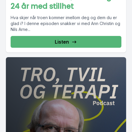
24 år med stillhet
Hva skjer når troen kommer imellom deg og dem du er
glad i? I denne episoden snakker vi med Ann Christin og
Nils Arne...
Listen