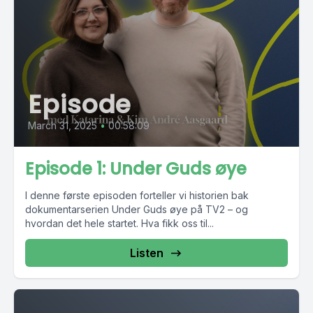
Episode
March 31, 2025
•
00:58:09
Episode 1: Under Guds øye
I denne første episoden forteller vi historien bak
dokumentarserien Under Guds øye på TV2 – og
hvordan det hele startet. Hva fikk oss til...
Listen