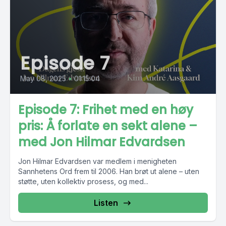
Episode 7
May 08, 2025
•
01:15:04
Episode 7: Frihet med en høy
pris: Å forlate en sekt alene –
med Jon Hilmar Edvardsen
Jon Hilmar Edvardsen var medlem i menigheten
Sannhetens Ord frem til 2006. Han brøt ut alene – uten
støtte, uten kollektiv prosess, og med...
Listen