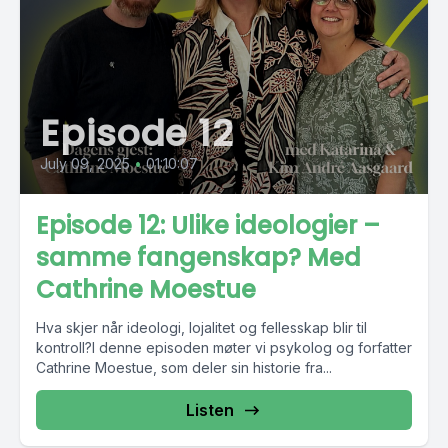
Episode 12
July 09, 2025
•
01:10:07
Episode 12: Ulike ideologier –
samme fangenskap? Med
Cathrine Moestue
Hva skjer når ideologi, lojalitet og fellesskap blir til
kontroll?I denne episoden møter vi psykolog og forfatter
Cathrine Moestue, som deler sin historie fra...
Listen