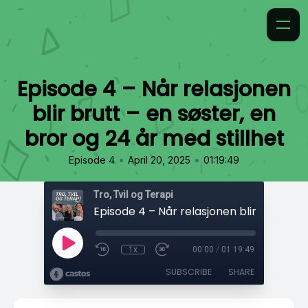
Episode 4 – Når relasjonen
blir brutt – en søster, en
bror og 24 år med stillhet
•
•
Episode 4
April 20, 2025
01:19:49
Tro, Tvil og Terapi
1x
00:00
/
01:19:49
SUBSCRIBE
SHARE