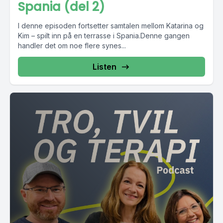
Spania (del 2)
I denne episoden fortsetter samtalen mellom Katarina og
Kim – spilt inn på en terrasse i Spania.Denne gangen
handler det om noe flere synes...
Listen