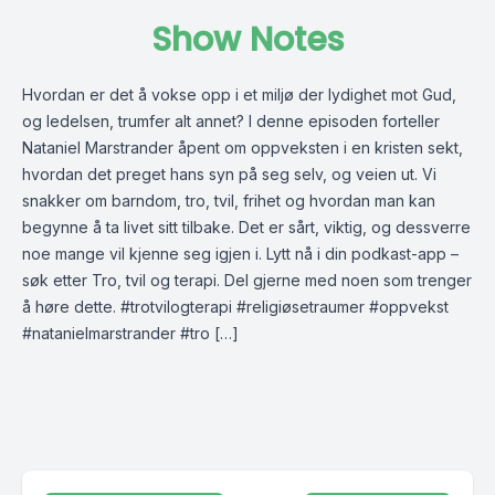
Show Notes
Hvordan er det å vokse opp i et miljø der lydighet mot Gud,
og ledelsen, trumfer alt annet? I denne episoden forteller
Nataniel Marstrander åpent om oppveksten i en kristen sekt,
hvordan det preget hans syn på seg selv, og veien ut. Vi
snakker om barndom, tro, tvil, frihet og hvordan man kan
begynne å ta livet sitt tilbake. Det er sårt, viktig, og dessverre
noe mange vil kjenne seg igjen i. Lytt nå i din podkast-app –
søk etter Tro, tvil og terapi. Del gjerne med noen som trenger
å høre dette. #trotvilogterapi #religiøsetraumer #oppvekst
#natanielmarstrander #tro […]