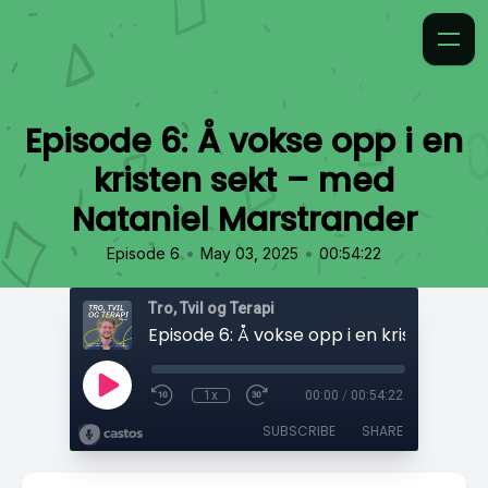
Episode 6: Å vokse opp i en
kristen sekt – med
Nataniel Marstrander
•
•
Episode 6
May 03, 2025
00:54:22
Tro, Tvil og Terapi
1x
00:00
/
00:54:22
SUBSCRIBE
SHARE