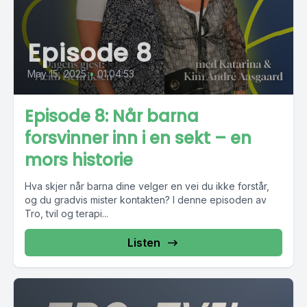
Episode 8
May 15, 2025
•
01:04:53
Episode 8: Når barna
forsvinner inn i en sekt – en
mors historie
Hva skjer når barna dine velger en vei du ikke forstår,
og du gradvis mister kontakten? I denne episoden av
Tro, tvil og terapi...
Listen