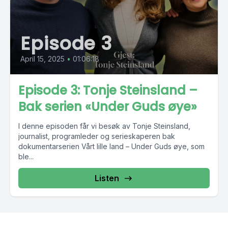
Episode 3
April 15, 2025
•
01:06:18
Episode 3: Tonje Steinsland –
Bak serien «Under Guds øye»
I denne episoden får vi besøk av Tonje Steinsland,
journalist, programleder og serieskaperen bak
dokumentarserien Vårt lille land – Under Guds øye, som
ble...
Listen